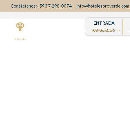
+593 7 298-0074
info@hotelesoroverde.com
ENTRADA
HABITACIONES Y SUITES
AMENIDADES
G