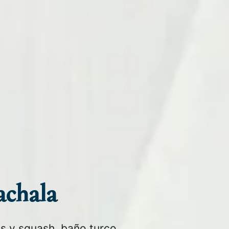
achala
is y squash, baño turco,